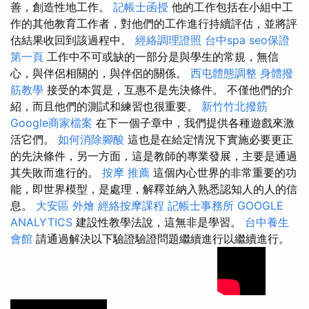
善，創造性地工作。
記帳士函授
他的工作包括在小組中工
作的其他教育工作者，對他們的工作進行持續評估，並將評
估結果收回到該過程中。
經絡調理證照
台中spa
seo保證
第一頁
工作中不可或缺的一部分是與學生的常規，無信
心，與伴侶相關的，與伴侶的關係。
西屯體態調整
身體撥
筋教學
接受的本質是，互惠不是先決條件。 不僅他們的介
紹，而且他們的測試和練習也很重要。
新竹竹北撥筋
Google商家檔案
在下一個子章中，我們提供各種遊戲來激
活它們。
如何消除腳酸
這也是在給定情況下實施必要更正
的先決條件，另一方面，這是教師的專業發展，主要是通過
其失敗而進行的。
按摩 推薦
這個內心世界的非常重要的功
能，即世界模型，是處理，解釋並納入熟悉認知人的人的信
息。
大安區 外燴
經絡按摩課程
記帳士事務所
GOOGLE
ANALYTICS
建設性教學法說，這無非是學習。
台中養生
會館
請通過解決以下驗證驗證問題繼續進行以繼續進行。