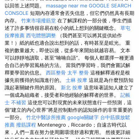
以回答上述問題。
massage near me
GOOGLE SEARCH
CONSOLE
短期內存通常會丟失信息，但它們仍然具有長期
內存。
竹東市場撥筋堂
在了解課程的一部分後，學生們描
述了許多事情很容易在較小的紙上想到的關鍵概念。
草屯
按摩推薦
西屯體態調整
（我們甚至可以將其提供給作
業！）紙的紙也適合說出想到的話，有時甚至是眩光。 重
複的數量越大，即使以後，從多年來開始就越容易。 文本
可以靜靜地讀取，甚至“喃喃自語”。 每個人都選擇一種更適
合自己的學習風格的方法。 當我們學習時，我們會嘗試解
釋要學習的信息。
西區整骨
太平 整骨
這種解釋過程是根
據先前獲得的知識進行的。
士林 按摩
這就是為什麼預防知
識起著關鍵作用的原因。
新北 按摩
這意味著認知人建立了
一個成為組織者，接受者和他經驗的解釋者的世界。
記帳
士 不補習
這使您可以對現實的未來狀態進行一些預測，這
個“建立的內心世界”將是控制動作的認知操作的非常重要的
一部分。
竹北中醫診所推薦
google關鍵字
台中筋膜放鬆
推薦
撥筋課程
Montenegro，Riccardo；自遠古時代以
來，人們一直在努力使周圍環境舒適和實用。 然後更詳細