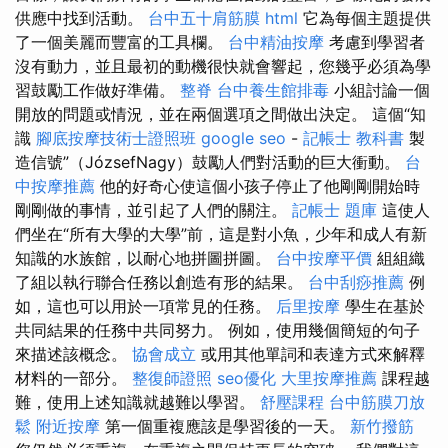
供應中找到活動。
台中五十肩筋膜
html
它為每個主題提供
了一個美麗而豐富的工具欄。
台中精油按摩
考慮到學習者
沒有動力，並且最初的動機很快就會響起，您幾乎必須為學
習鼓勵工作做好準備。
整脊
台中養生館排毒
小組討論一個
開放的問題或情況，並在兩個選項之間做出決定。 這個“知
識
腳底按摩技術士證照班
google seo
-
記帳士 教科書
製
造信號”（JózsefNagy）鼓勵人們對活動的巨大衝動。
台
中按摩推薦
他的好奇心使這個小孩子停止了他剛剛開始時
剛剛做的事情，並引起了人們的關注。
記帳士 題庫
這使人
們坐在“所有大學的大學”前，這是對小魚，少年和成人有新
知識的水族館，以耐心地拼圖拼圖。
台中按摩平價
組組織
了組以執行聯合任務以創造有形的結果。
台中刮痧推薦
例
如，這也可以用於一項常見的任務。
后里按摩
學生在基於
共同結果的任務中共同努力。 例如，使用幾個簡短的句子
來描述該概念。
協會成立
或用其他單詞和表達方式來解釋
材料的一部分。
整復師證照
seo優化
大里按摩推薦
課程越
難，使用上述知識就越難以學習。
舒壓課程
台中筋膜刀放
鬆
附近按摩
第一個重複應該是學習後的一天。
新竹撥筋