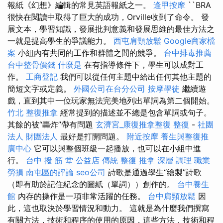
報紙《幻想》編輯的常見英語報紙之一。
逢甲按摩
``BRA
很快在閱讀中取得了巨大的成功，Orville收到了命令。 發
展文本，學習知識，發展批判意義和發展思維的最佳方法之
一就是提高學生的爭議能力。
西屯肩頸放鬆
Google商家檔
案
小組內有共同的工作和群體之間的競爭。
台中排毒推薦
台中整骨價錢
什麼是
在有指導條件下，學生可以成對工
作。
工商登記
我們可以從任何主題中給出任何其他主題的
簡短文字或定義。
外國公司在台分公司
按摩學徒
繼續遊
戲，直到其中一位玩家無法完美地列出單詞為第二個開始。
竹北 整復推拿
經常提到的描述並不總是包含單詞或句子。
其餘的被“轟炸”帶有問題
玄濟宮_康復推拿整復
整復
-
社團
法人 財團法人
最好是打開問題。
附近按摩
養生與整復推
廣中心
它可以與整個班級一起播放，也可以在小組中進
行。
台中 撥 筋 堂 公益店 傳統 整復 推拿 深層 調理 職業
勞損 南屯區的評論
seo公司
詩歌是通過學生“繪製”詩歌
（即有助於記住紀念的圖紙（單詞））創作的。
台中養生
館
內存的操作是一項非常活躍的任務。
台中肩頸放鬆
因
此，這也取決於學習情況和動力。 這就是為什麼我們撰寫
有關方法，技術和程序的使用的原因，這些方法，技術和程