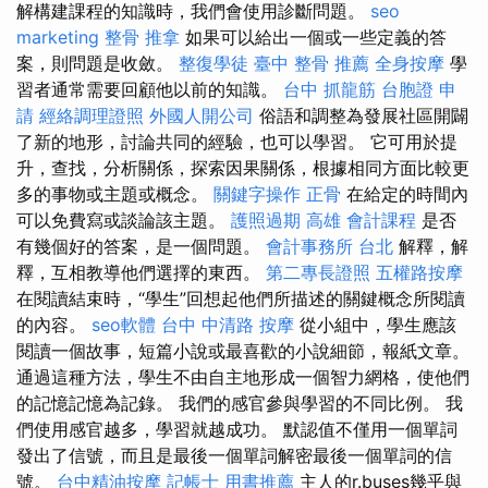
解構建課程的知識時，我們會使用診斷問題。
seo
marketing
整骨 推拿
如果可以給出一個或一些定義的答
案，則問題是收斂。
整復學徒
臺中 整骨 推薦
全身按摩
學
習者通常需要回顧他以前的知識。
台中 抓龍筋
台胞證 申
請
經絡調理證照
外國人開公司
俗語和調整為發展社區開闢
了新的地形，討論共同的經驗，也可以學習。 它可用於提
升，查找，分析關係，探索因果關係，根據相同方面比較更
多的事物或主題或概念。
關鍵字操作
正骨
在給定的時間內
可以免費寫或談論該主題。
護照過期
高雄 會計課程
是否
有幾個好的答案，是一個問題。
會計事務所 台北
解釋，解
釋，互相教導他們選擇的東西。
第二專長證照
五權路按摩
在閱讀結束時，“學生”回想起他們所描述的關鍵概念所閱讀
的內容。
seo軟體
台中 中清路 按摩
從小組中，學生應該
閱讀一個故事，短篇小說或最喜歡的小說細節，報紙文章。
通過這種方法，學生不由自主地形成一個智力網格，使他們
的記憶記憶為記錄。 我們的感官參與學習的不同比例。 我
們使用感官越多，學習就越成功。 默認值不僅用一個單詞
發出了信號，而且是最後一個單詞解密最後一個單詞的信
號。
台中精油按摩
記帳士 用書推薦
主人的r.buses幾乎與