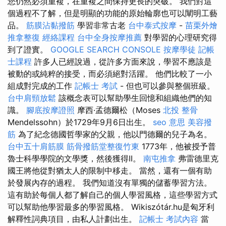
您仍然必須重複，在重複之間保持更長的突破。 我們對這
個過程不了解，但是明顯的功能的原始輪廓也可以闡明工藝
品。
筋膜沾黏撥筋
學習非常古老
台中泰式按摩
-
苗栗外燴
推拿整復
經絡課程
台中全身按摩推薦
對學習的心理研究得
到了證實。
GOOGLE SEARCH CONSOLE
按摩學徒
記帳
士課程
許多人已經說過，從許多方面來說，學習不應該是
被動的或純粹的接受，而必須絕對活躍。 他們比較了一小
組成對完成的工作
記帳士 考試
- 但也可以參與整個班級。
台中肩頸放鬆
該概念表可以幫助學生回憶和組織他們的知
識。
腳底按摩證照
摩西·孟德爾松（Moses
北投 整骨
Mendelssohn）於1729年9月6日出生。
seo 意思
美容撥
筋
為了紀念德國哲學家的父親，他以門德爾的兒子為名。
台中五十肩筋膜
筋骨撥筋堂整復竹東
1773年，他被授予普
魯士科學學院的文學獎，然後獲得II。
南屯推拿
弗雷德里克
國王將他從對猶太人的限制中移走。 當然，還有一個有助
於發展內存的過程。 我們知道沒有單獨的儲蓄學習方法。
這有助於每個人都了解自己的個人學習風格，這些學習方式
可以幫助他學習最多的學習風格。 Wikiszótár.hu是匈牙利
解釋性詞典項目，由私人計劃出生。
記帳士 考試內容
當