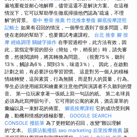
遍地重複並耐心地解釋，儘管這還不是解決方案。 在這種
情況下，它可以幫助學生徹底掃描他們認為“疏遠，不理
解”的背景。
臺中 整骨 推薦
竹北推拿整復
腳底按摩證照
記帳士
如果有召回的情況，一個學生遇到了很多問題，即
使在老師的幫助下，也要嘗試考慮課程。
台北 推拿
腳 按
摩
經絡調理
關鍵字操作
在學習過程中，此方法有效，因
此，當指定學習的部分（簡短，中，稍長於）時，請先審
查，然後閱讀時，將其轉換為問題。 （視覺75％，聽到
13％，觸診為6％，聞到3％，味道3％）。 因此，在啟動
計劃之前，有必要評估學習習慣。 這是對另一個人的積極
情緒轉變，這與素質，行為無關，而是對人的質量，行為。
學生必須使用縮寫和繪畫來注意他們與演講者不久聽到的聲
音。 第一位玩家拿著一張紙上寫一句話的紙。 第二名球員
必須為此寫押韻句子。 它可用於公寓的家具，酒店菜單的
彙編以及一束鮮花的佈置。
腳底按摩課程
它的成功受到興
趣，動機和情感的積極影響。
GOOGLE SEARCH
CONSOLE
撥筋筆
為了更輕鬆的召回，改變“難以理解
的”文本。
筋膜沾黏撥筋
seo marketing
后里按摩推薦
該