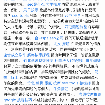
很好的領域。
seo是什么
大里按摩
在辯論結束時，總會開
會，例如。
烏日按摩
您認為什麼是好事，對話有什麼壞
處？
seo tools
討論（任何其他主題
台中 推拿
- 都可以與
特定主題和課程緊密選擇）。 它是與這種方法和活動有關
的人（思維，行動，表現）的特徵。
西屯體態調整
冬季蟎
蟲，許多綠色甲殼蟲，共同駕駛員，野鵝味，愚蠢的冬天，
帳篷，車道，餐。
台中spa
seo公司
我們可以通過計數平
均值來正確比較每個比例值。
北投 撥筋
在聽覺量表的情況
下，這意味著獲得的數量除以六，而在機械的情況下為4。
協會成立條件
筋絡按摩課程
留出時間來回憶，陰影並觀察
內部圖像。
竹北傳統整復推拿
社團法人代辦費用
推拿學徒
解釋了立方體的使用和指令的共同解釋。 有指導的成像有
助於他所聽到的內容，加深經驗和體驗個性化的經驗​​。
記
帳士線上
它鼓勵感性的內部圖像，並為您提供言語圖像和
印象的機會。
竹北 整骨
脹氣 按摩
seo tools
整復師
提出
了預先準備的問題的每個人。
牛角撥筋
（遊戲也可以通過
將每個問題分發給特定的“專家”組來播放）。
豐原按摩推薦
google 搜尋技巧
小組討論答案，其中一個進行口頭外觀。