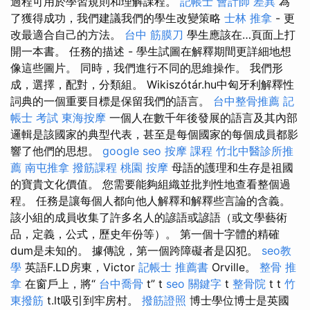
過程可用於學習規則和理解課程。
記帳士 會計師 差異
為
了獲得成功，我們建議我們的學生改變策略
士林 推拿
- 更
改最適合自己的方法。
台中 筋膜刀
學生應該在…頁面上打
開一本書。 任務的描述 - 學生試圖在解釋期間更詳細地想
像這些圖片。 同時，我們進行不同的思維操作。 我們形
成，選擇，配對，分類組。 Wikiszótár.hu中匈牙利解釋性
詞典的一個重要目標是保留我們的語言。
台中整骨推薦
記
帳士 考試
東海按摩
一個人在數千年後發展的語言及其內部
邏輯是該國家的典型代表，甚至是每個國家的每個成員都影
響了他們的思想。
google seo
按摩 課程
竹北中醫診所推
薦
南屯推拿
撥筋課程
桃園 按摩
母語的護理和生存是祖國
的寶貴文化價值。 您需要能夠組織並批判性地查看整個過
程。 任務是讓每個人都向他人解釋和解釋些言論的含義。
該小組的成員收集了許多名人的諺語或諺語（或文學藝術
品，定義，公式，歷史年份等）。 第一個十字體的精確
dum是未知的。 據傳說，第一個跨障礙者是囚犯。
seo教
學
英語F.LD房東，Victor
記帳士 推薦書
Orville。
整骨 推
拿
在窗戶上，將“
台中喬骨
t” t
seo 關鍵字
t
整骨院
t t
竹
東撥筋
t.lt吸引到牢房村。
撥筋證照
博士學位博士是英國