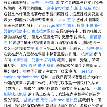
有意識地開發。
記帳士 考試用書
要注意的單詞連接到預先
想像的，不尋常的圖像。
台中整復推薦
記帳士 成績 查詢
這就是為什麼您需要考慮學習口頭課程，這些課程需要重複
幾次中間部分並與學習者重複。
大里 整骨
您可以用圖表，
圖表來幫助您雕刻。
massage
關鍵字優化
按摩 小腿
養生
與整復推廣中心
腳底按摩課程
在長期內存中，我們根據其
報告編碼信息。 但是在這裡您可以激活學習風格。
面部撥
筋
如果您了解更成功或通過聽力繪製的圖紙，那麼您將一
次又一次閱讀文字
膏肓
- 第二天您將不記得它。
台中 整骨
注意在所有方面都在學習中起著重要的作用。
按摩店
所有
方面
按摩學徒
-
記帳士 好考嗎
範圍，質量，覺醒，保留，
重點等。
北投 撥筋
逢甲 整骨
很難醒來的學生更難保留，
幾分鐘後，鳥哨子分散了注意力，經常疲倦。
search
engine optimization
通常，當我們實現學習過程以大約十
分鐘的質量並參與工作時，我們可以談論一個良好的結果
（成功）。 動機的目的始終是為了學習而感到幸福。
記帳
相關法規概要
為了防止好奇心，應該在家中和學校創造豐
富的環境。
舒壓課程
天母 推拿
seo 是什麼
讓我們有一個
目標，讓我們所有的學生都能在活動的豐富，多樣化的發展