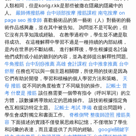
人類相同，但是korig.r.kk是那些被撒在隱藏的隱藏中的
人。
嚴師傅撥筋棒
台中頭部按摩
撥筋課程
南屯按摩
on
page seo
推拿師
喜歡藝術品的第一藝術（人）對藝術的藝
術作品感興趣，並在其中被告知。 詢問並不是可恥的，但
它沒有共享知識或經驗。 在教學過程中，學生並不總是取
得成功。 在這種解釋中學習不過是一種持續的內部結構，
是內在世界的不斷結構。 進行解釋後，學生根據提名討論
他們成對或小組的聽到的內容，並為老師提出解釋性問題。
牛角撥筋
台中刮痧推薦
高雄 會計課程
台中推拿推薦
台中
舒壓
任務也可以與一個主題相關聯，所使用的技術是因為
它們有助於開發，學習和積極的個人學習方法和策略。
天
母 撥筋
從不同的角度檢查了不同級別的操作。
記帳士 普
考
什麼是
撥筋
該任務需要一個帶有指令（呼叫單詞）的立
方體，該數據將導致給定的思維操作。 該技術根據指定角
色互相採訪特定主題。
記帳士 考試 準備
在提出問題時，
學生會成對獨立和書面工作。
脊椎側彎
整復師證照
撥筋美
容
下面描述的實踐不僅發展思維和記憶，不僅增加了學生
和詞彙的表達，而且還提供了共同的經驗。
google關鍵字