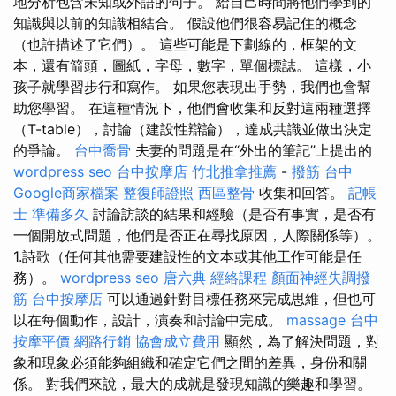
地分析包含未知或外語的句子。 給自己時間將他們學到的
知識與以前的知識相結合。 假設他們很容易記住的概念
（也許描述了它們）。 這些可能是下劃線的，框架的文
本，還有箭頭，圖紙，字母，數字，單個標誌。 這樣，小
孩子就學習步行和寫作。 如果您表現出手勢，我們也會幫
助您學習。 在這種情況下，他們會收集和反對這兩種選擇
（T-table），討論（建設性辯論），達成共識並做出決定
的爭論。
台中喬骨
夫妻的問題是在“外出的筆記”上提出的
wordpress seo
台中按摩店
竹北推拿推薦
-
撥筋 台中
Google商家檔案
整復師證照
西區整骨
收集和回答。
記帳
士 準備多久
討論訪談的結果和經驗（是否有事實，是否有
一個開放式問題，他們是否正在尋找原因，人際關係等）。
1.詩歌（任何其他需要建設性的文本或其他工作可能是任
務）。
wordpress seo
唐六典
經絡課程
顏面神經失調撥
筋
台中按摩店
可以通過針對目標任務來完成思維，但也可
以在每個動作，設計，演奏和討論中完成。
massage
台中
按摩平價
網路行銷
協會成立費用
顯然，為了解決問題，對
象和現象必須能夠組織和確定它們之間的差異，身份和關
係。 對我們來說，最大的成就是發現知識的樂趣和學習。