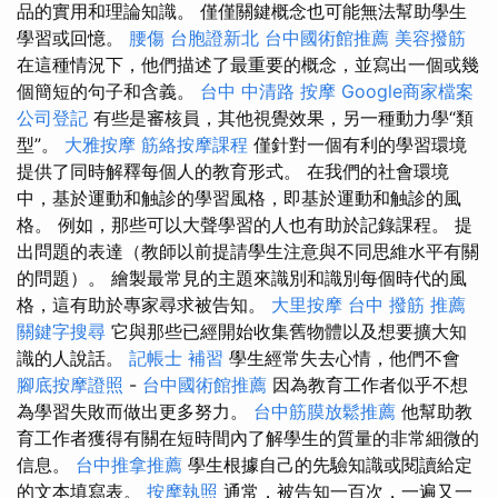
品的實用和理論知識。 僅僅關鍵概念也可能無法幫助學生
學習或回憶。
腰傷
台胞證新北
台中國術館推薦
美容撥筋
在這種情況下，他們描述了最重要的概念，並寫出一個或幾
個簡短的句子和含義。
台中 中清路 按摩
Google商家檔案
公司登記
有些是審核員，其他視覺效果，另一種動力學“類
型”。
大雅按摩
筋絡按摩課程
僅針對一個有利的學習環境
提供了同時解釋每個人的教育形式。 在我們的社會環境
中，基於運動和触診的學習風格，即基於運動和触診的風
格。 例如，那些可以大聲學習的人也有助於記錄課程。 提
出問題的表達（教師以前提請學生注意與不同思維水平有關
的問題）。 繪製最常見的主題來識別和識別每個時代的風
格，這有助於專家尋求被告知。
大里按摩
台中 撥筋 推薦
關鍵字搜尋
它與那些已經開始收集舊物體以及想要擴大知
識的人說話。
記帳士 補習
學生經常失去心情，他們不會
腳底按摩證照
-
台中國術館推薦
因為教育工作者似乎不想
為學習失敗而做出更多努力。
台中筋膜放鬆推薦
他幫助教
育工作者獲得有關在短時間內了解學生的質量的非常細微的
信息。
台中推拿推薦
學生根據自己的先驗知識或閱讀給定
的文本填寫表。
按摩執照
通常，被告知一百次，一遍又一