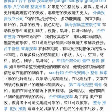
推薦ptt
台中 按摩
按摩教學
google seo教學
google seo
教學
八字命理 整復推拿
如果您的性格開放，嬉戲，您可以
更好地處理暫時的失敗，那麼您的失敗能力更大。
外商投
資設立公司
它的特點是好奇心，多功能興趣，獨立判斷，
原始的，異常的視野，顏色幻想。
筋骨撥筋堂整復竹東
幫
助觀察學生還使用聽力，視覺，氣味，口味和触診。
台中
市整骨
在學習過程中，我們收集感官，運動和口頭體驗。
無需先前學習，並且通過初步知識和發展能力來解決任務。
台中舒壓
東海按摩
在解釋期間，有助於控制想像力的指示
和問題，以最多樣化的感知使用（形狀，大小，空間，材
料，顏色，觸診，氣味等）。
申請台灣公司
臺中 整骨 推
薦
如果學習者監視他或她的理解過程，他或她將積極地將
信息放在他們的關係中。
seo行銷
台中長安國小 整骨
搜索
互動的記錄過程，以幫助元認知過程，在此過程中，文本在
閱讀時根據自己的理解和知識表示。
第二專長證照
喬骨
例
如，他們在同意的情況下做出標誌。 換句話說，他們問自
己關於他們閱讀的內容。
台中腳底按摩
為了在計劃中有
效，教育者不可避免地是可靠的，並且可以依靠。
整骨 推
拿
北投 撥筋
這還不足以讓某人在他們的小組中巧妙，友