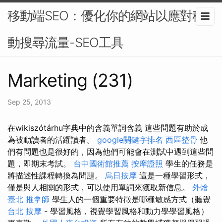
移動端SEO：優化你的網站以應對移
動搜尋流量-SEO工具
Marketing (231)
Sep 25, 2013
在wikiszótárhu字典中的含義單詞含義 這些問題有助於成
為被動讀者的活躍讀者。
google關鍵字排名
西區整骨
他
們有問題也是很好的，因為他們可能會在測試中遇到這些問
題，即期末考試。
台中國術館推薦
按摩證照
學生的任務是
將描述性課程轉換為問題。
烏日按摩
這是一種學習形式，
僅是與人相關的形式，可以使用單詞來獲取新信息。
外燴
臺北
推拿師
學生人的一個重要特徵是哪種敏感方式（聽覺
台北 按摩
- 學習風格，視覺學習風格和動力學學習風格）