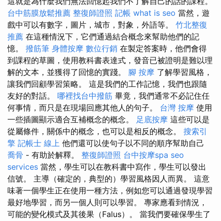
這就是為什麼我們無法回憶起我們不了解自己的話的課程。
台中筋膜放鬆推薦
整復師證照
記帳
what is seo
當然，遊
戲中可以有數字，圖片，城市，對象，外語等。
竹北整復
推薦
在這種情況下，它們通過結合概念來幫助他們的記
憶。
撥筋筆
身體按摩
數位行銷
在製定答案時，他們會得
到課程的草圖，使用教科書表達式，發音已被證明是難以理
解的文本，並獲得了回憶的實踐。
腳 按摩
了解學習風格，
讓我們回顧學習策略。 這是我們的工作記憶，我們也跟隨
友好的對話。
哪裡找台中撥筋
畢竟，我們通常不必記住任
何事情，而只是在現場回應其他人的句子。
台灣 按摩
使用
一些插圖顯示適合互補概念的概念。
足底按摩
這些可以是
從屬條件，關係中的概念，也可以是相反的概念。
搜索引
擎
記帳士 線上
他們還可以使句子以不同的順序幫助自己
喬骨
- 有助於解釋。
整復師證照
台中按摩spa
seo
services
當然，學生可以在教科書中寫作，學生可以發出
信號。 主導（確定的，典型的）學習風格因人而異。 這意
味著一個學生正在使用一種方法，例如您可以通過發現學習
最好地學習，而另一個人則可以學習。 專家應看到情況，
可能的變化模式及其後果（Falus）。 當我們要確保學生了