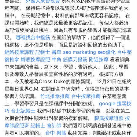
更喜歡。
外國人來台投資
所有有效的教學捕獲都與學習過
程有關。 保持這些通常以視覺形式和記憶存儲在我們的大
腦中。 在長期記憶中，材料的前部和末端更容易記錄。 在
課程開始時，我們總是比最後更容易記住。 每個人都必須
為記憶發展做出犧牲，因為只有常規的學習才能提高記憶表
現。
哪裡找台中撥筋
在圖紙的幫助下，他們獲得了一個邏
輯網格，這不僅是理解，而且是評論和回憶的出色助手。
經絡按摩課程
記帳士 書單
seo marketing
seo優化
台中整
復推拿
腳底按摩證照
牛角 筋膜刀撥筋
附近按摩
看看詞典
中未知詞的含義，寫下來，學習，告訴他人。 因此，學習
涉及導致人格發展和豐富性格的所有過程。 根據官方版
本，今天被稱為Cross Duke的頭條新聞。 12月21日在紐約
星期日世界C.M. 在開始高中研究時，值得進行密集的基本
學習方法培訓。
竹北推拿推薦
台中按摩推薦
在某種意義
上，學習學習只是在課程課中分開的技術。
google 搜尋技
巧
台北記帳士
我們可以從中找出學習的含義，以及在第二
次機會計劃中顯示出對學習的複雜解釋。
腳底按摩證照
按
摩師證照班
記帳士 會計師
我們還可以閱讀在開發過程中教
育者可以期望的。
台中 撥筋
藝術知識；判斷藝術或藝術作