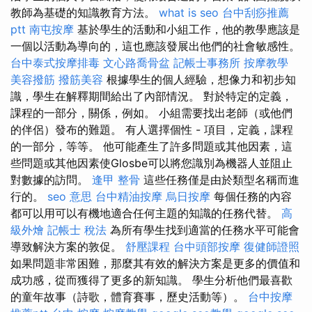
教師為基礎的知識教育方法。
what is seo
台中刮痧推薦
ptt
南屯按摩
基於學生的活動和小組工作，他的教學應該是
一個以活動為導向的，這也應該發展出他們的社會敏感性。
台中泰式按摩排毒
文心路喬骨盆
記帳士事務所
按摩教學
美容撥筋
撥筋美容
根據學生的個人經驗，想像力和初步知
識，學生在解釋期間給出了內部情況。 對於特定的定義，
課程的一部分，關係，例如。 小組需要找出老師（或他們
的伴侶）發布的難題。 有人選擇個性 - 項目，定義，課程
的一部分，等等。 他可能產生了許多問題或其他因素，這
些問題或其他因素使Glosbe可以將您識別為機器人並阻止
對數據的訪問。
逢甲 整骨
這些任務僅是由於類型名稱而進
行的。
seo 意思
台中精油按摩
烏日按摩
每個任務的內容
都可以用可以有機地適合任何主題的知識的任務代替。
高
級外燴
記帳士 稅法
為所有學生找到適當的任務水平可能會
導致解決方案的敦促。
舒壓課程
台中頭部按摩
復健師證照
如果問題非常困難，那麼其有效的解決方案是更多的價值和
成功感，從而獲得了更多的新知識。 學生分析他們最喜歡
的童年故事（詩歌，體育賽事，歷史活動等）。
台中按摩