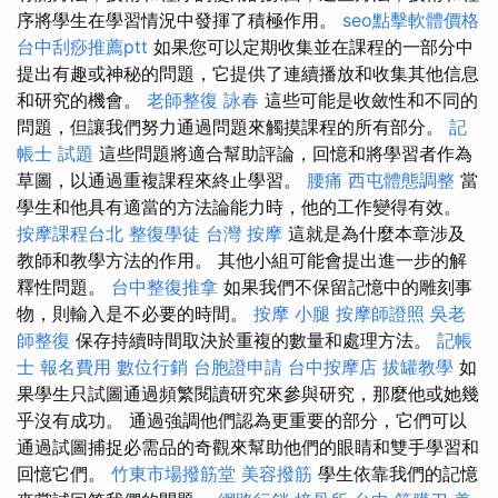
序將學生在學習情況中發揮了積極作用。
seo點擊軟體價格
台中刮痧推薦ptt
如果您可以定期收集並在課程的一部分中
提出有趣或神秘的問題，它提供了連續播放和收集其他信息
和研究的機會。
老師整復 詠春
這些可能是收斂性和不同的
問題，但讓我們努力通過問題來觸摸課程的所有部分。
記
帳士 試題
這些問題將適合幫助評論，回憶和將學習者作為
草圖，以通過重複課程來終止學習。
腰痛
西屯體態調整
當
學生和他具有適當的方法論能力時，他的工作變得有效。
按摩課程台北
整復學徒
台灣 按摩
這就是為什麼本章涉及
教師和教學方法的作用。 其他小組可能會提出進一步的解
釋性問題。
台中整復推拿
如果我們不保留記憶中的雕刻事
物，則輸入是不必要的時間。
按摩 小腿
按摩師證照
吳老
師整復
保存持續時間取決於重複的數量和處理方法。
記帳
士 報名費用
數位行銷
台胞證申請
台中按摩店
拔罐教學
如
果學生只試圖通過頻繁閱讀研究來參與研究，那麼他或她幾
乎沒有成功。 通過強調他們認為更重要的部分，它們可以
通過試圖捕捉必需品的奇觀來幫助他們的眼睛和雙手學習和
回憶它們。
竹東市場撥筋堂
美容撥筋
學生依靠我們的記憶