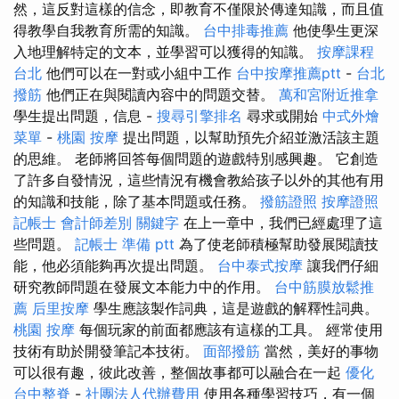
然，這反對這樣的信念，即教育不僅限於傳達知識，而且值
得教學自我教育所需的知識。
台中排毒推薦
他使學生更深
入地理解特定的文本，並學習可以獲得的知識。
按摩課程
台北
他們可以在一對或小組中工作
台中按摩推薦ptt
-
台北
撥筋
他們正在與閱讀內容中的問題交替。
萬和宮附近推拿
學生提出問題，信息 -
搜尋引擎排名
尋求或開始
中式外燴
菜單
-
桃園 按摩
提出問題，以幫助預先介紹並激活該主題
的思維。 老師將回答每個問題的遊戲特別感興趣。 它創造
了許多自發情況，這些情況有機會教給孩子以外的其他有用
的知識和技能，除了基本問題或任務。
撥筋證照
按摩證照
記帳士 會計師差別
關鍵字
在上一章中，我們已經處理了這
些問題。
記帳士 準備 ptt
為了使老師積極幫助發展閱讀技
能，他必須能夠再次提出問題。
台中泰式按摩
讓我們仔細
研究教師問題在發展文本能力中的作用。
台中筋膜放鬆推
薦
后里按摩
學生應該製作詞典，這是遊戲的解釋性詞典。
桃園 按摩
每個玩家的前面都應該有這樣的工具。 經常使用
技術有助於開發筆記本技術。
面部撥筋
當然，美好的事物
可以很有趣，彼此改善，整個故事都可以融合在一起
優化
台中整脊
-
社團法人代辦費用
使用各種學習技巧，有一個