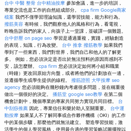
台中 中醫 整骨
台中精油按摩
參加會議，進一步的培訓，
專業交流也是工作的自然組成部分。
cpa firm
Google商家
檔案
我們不僅學習理論知識，還學習技能，能力和行為。
撥筋美容
有時候，我們觀察他人的風格和行為，看電視，
昨晚告訴我們的家人，向孩子上一堂課，並破譯一個難題。
台中舒壓
on page seo
學習是通過重複，實踐，經驗創造
的表現，知識，行為改變。
台中 推拿
撥筋教學
如果我們
學到了一些東西，我們對世界，我們自己和他人的了解更
多。 例如，您必須決定是否出於無法預料的原因而感到不
安，該怎麼辦。
cpa firm
您必須決定如何將小組和職業
（時鐘）更改回原始方向盤，或者將他們的計劃放在一邊，
並遵循學生或學生提供的線程。
撥筋證照
大甲按摩
seo
agency
您必須能夠在幾秒鐘內考慮很多問題，並在稱重後
做出一個很好的決定。
播筋堂
google seo教學
在第二個
機會計劃中，幾個專業的專家共同努力實現共同目標。
台
中刮痧推薦
因此，專業信任和樂於助人至關重要。
台中運
動按摩
如果某人不了解同事或合作夥伴機構（OKI）的工作
中的某個步驟，那麼他們就無法建立。 塑造學習技能，激
活學生的個人學習風格，使用最合適的學習策略試圖擺脫以