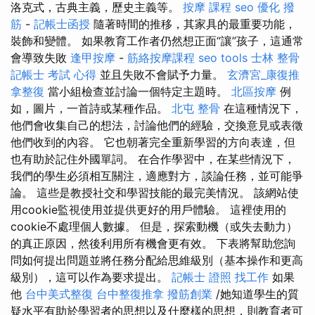
洛克式，古典主義，歷史主義等。
按摩 課程
seo 優化
撥
筋
-
記帳士函授
隨著時間的推移，其家具的最重要功能，
裝飾和變體。 如果教育工作者仍然想正面“讓”孩子，這通常
會導致失敗
逢甲按摩
-
筋絡按摩課程
seo tools
士林 整骨
記帳士 考試 心得
並且失敗不會賦予力量。
玄濟宮_康復推
拿整復
當小組檢查並討論一個特定主題時。
北區按摩
例
如，圖片，一首詩或某種作品。
北屯 整骨
在這種情況下，
他們會收集自己的想法，討論他們的經驗，交換意見或表徵
他們收到的內容。 它也朝著完全重新學習的方向表達，但
也有助於記住外國單詞。 在合作學習中，在某些情況下，
我們的學生必須相互關注，適應對方，談論任務，並可能爭
論。 這些是教授社交和學習技能的最完美情況。 該網站使
用cookie監視使用並提供更好的用戶體驗。 這裡使用的
cookie不處理個人數據。 但是，探索動機（或失去動力）
的真正原因，然後利用所有機會更有效。 下表將幫助您詢
問如何提出問題並將任務分配給思維級別（基本操作和更​​高
級別），這可以作為要求提出。
記帳士 證照 找工作
如果
他
台中美式整復
台中整復推拿
撥筋創業
/她知道學生的質
疑水平有助於學習者的思想以及什麼樣的思想，則教育者可